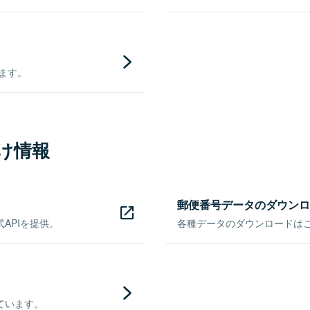
きます。
け情報
郵便番号データのダウンロ
APIを提供。
各種データのダウンロードはこち
ています。