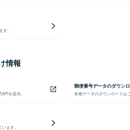
きます。
け情報
郵便番号データのダウンロ
APIを提供。
各種データのダウンロードはこち
ています。