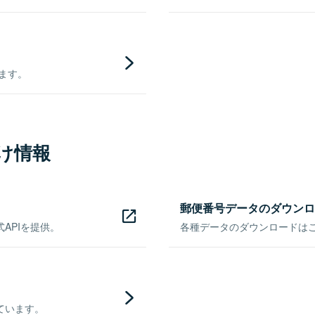
きます。
け情報
郵便番号データのダウンロ
APIを提供。
各種データのダウンロードはこち
ています。