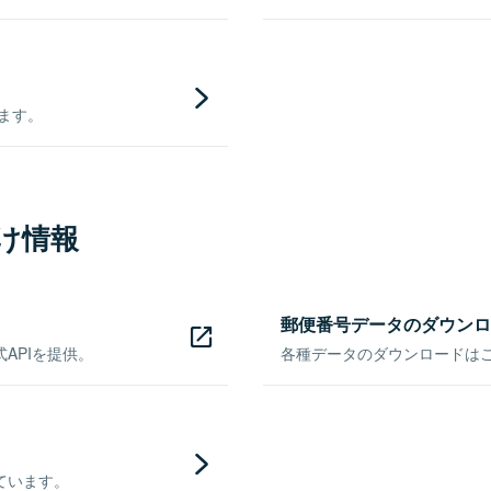
きます。
け情報
郵便番号データのダウンロ
APIを提供。
各種データのダウンロードはこち
ています。