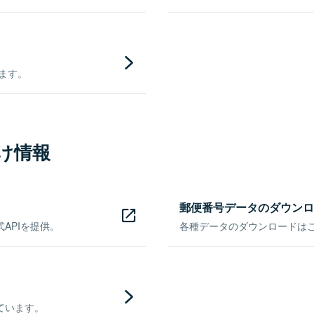
きます。
け情報
郵便番号データのダウンロ
APIを提供。
各種データのダウンロードはこち
ています。