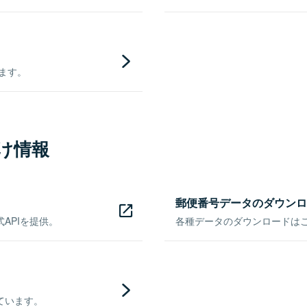
きます。
け情報
郵便番号データのダウンロ
APIを提供。
各種データのダウンロードはこち
ています。