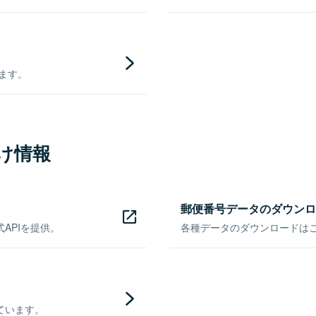
きます。
け情報
郵便番号データのダウンロ
APIを提供。
各種データのダウンロードはこち
ています。