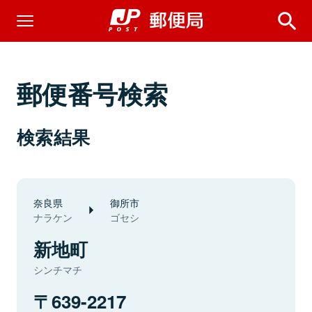
郵便番号検索
検索結果
奈良県
御所市
ナラケン
ゴセシ
新地町
シンチマチ
639-2217