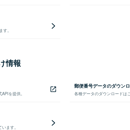
きます。
け情報
郵便番号データのダウンロ
APIを提供。
各種データのダウンロードはこち
ています。