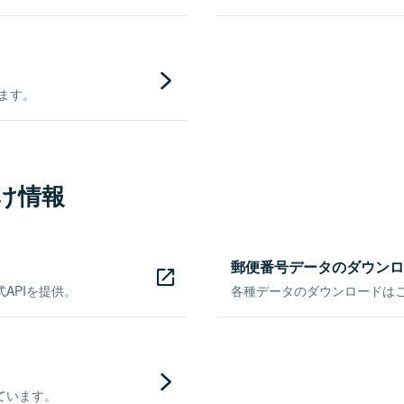
きます。
け情報
郵便番号データのダウンロ
APIを提供。
各種データのダウンロードはこち
ています。