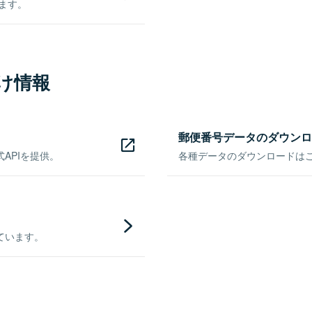
きます。
け情報
郵便番号データのダウンロ
APIを提供。
各種データのダウンロードはこち
ています。