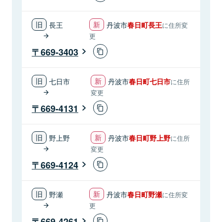
長王
丹波市
春日町長王
に住所変
更
669-3403
七日市
丹波市
春日町七日市
に住所
変更
669-4131
野上野
丹波市
春日町野上野
に住所
変更
669-4124
野瀬
丹波市
春日町野瀬
に住所変
更
669-4261