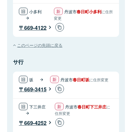
小多利
丹波市
春日町小多利
に住所
変更
669-4122
このページの先頭に戻る
サ行
坂
丹波市
春日町坂
に住所変更
669-3415
下三井庄
丹波市
春日町下三井庄
に
住所変更
669-4252