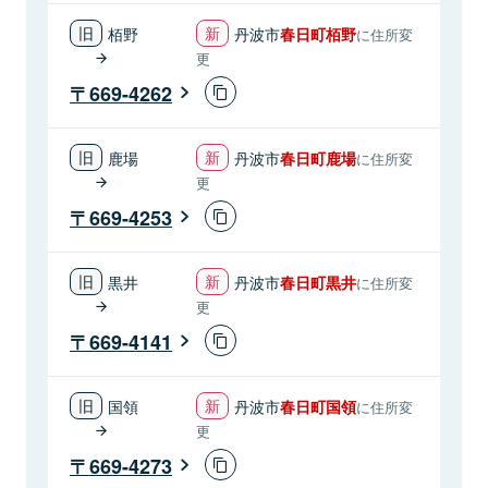
栢野
丹波市
春日町栢野
に住所変
更
669-4262
鹿場
丹波市
春日町鹿場
に住所変
更
669-4253
黒井
丹波市
春日町黒井
に住所変
更
669-4141
国領
丹波市
春日町国領
に住所変
更
669-4273