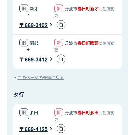
新才
丹波市
春日町新才
に住所変
更
669-3402
園部
丹波市
春日町園部
に住所変
更
669-3412
このページの先頭に戻る
タ行
多田
丹波市
春日町多田
に住所変
更
669-4125