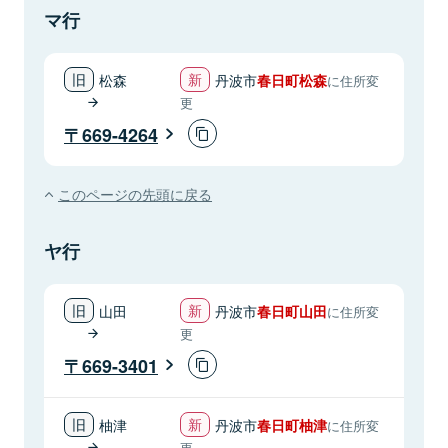
マ行
松森
丹波市
春日町松森
に住所変
更
669-4264
このページの先頭に戻る
ヤ行
山田
丹波市
春日町山田
に住所変
更
669-3401
柚津
丹波市
春日町柚津
に住所変
更