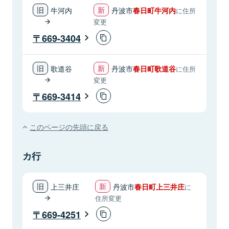
牛河内
丹波市
春日町牛河内
に住所
変更
669-3404
歌道谷
丹波市
春日町歌道谷
に住所
変更
669-3414
このページの先頭に戻る
カ行
上三井庄
丹波市
春日町上三井庄
に
住所変更
669-4251