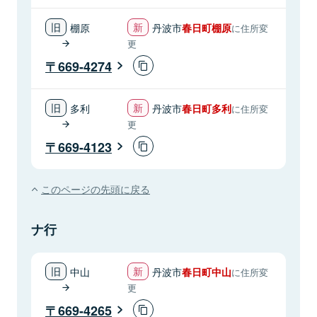
棚原
丹波市
春日町棚原
に住所変
更
669-4274
多利
丹波市
春日町多利
に住所変
更
669-4123
このページの先頭に戻る
ナ行
中山
丹波市
春日町中山
に住所変
更
669-4265