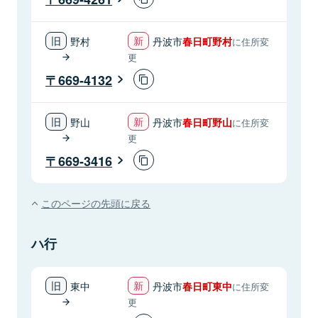
野村
丹波市
春日町野村
に住所変
更
669-4132
野山
丹波市
春日町野山
に住所変
更
669-3416
このページの先頭に戻る
ハ行
東中
丹波市
春日町東中
に住所変
更