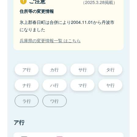
ご注意
（2025.3.28掲載）
住所等の変更情報
氷上郡春日町は合併により2004.11.01から丹波市
になりました
兵庫県の変更情報一覧 はこちら
ア行
カ行
サ行
タ行
ナ行
ハ行
マ行
ヤ行
ラ行
ワ行
ア行