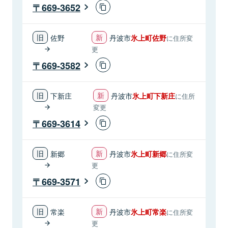
669-3652
佐野
丹波市
氷上町佐野
に住所変
更
669-3582
下新庄
丹波市
氷上町下新庄
に住所
変更
669-3614
新郷
丹波市
氷上町新郷
に住所変
更
669-3571
常楽
丹波市
氷上町常楽
に住所変
更