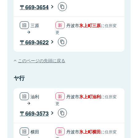
669-3654
三原
丹波市
氷上町三原
に住所変
更
669-3622
このページの先頭に戻る
ヤ行
油利
丹波市
氷上町油利
に住所変
更
669-3573
横田
丹波市
氷上町横田
に住所変