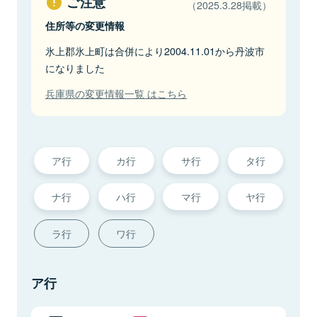
ご注意
（2025.3.28掲載）
住所等の変更情報
氷上郡氷上町は合併により2004.11.01から丹波市
になりました
兵庫県の変更情報一覧 はこちら
ア行
カ行
サ行
タ行
ナ行
ハ行
マ行
ヤ行
ラ行
ワ行
ア行