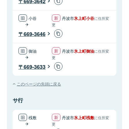
669-3642
小谷
丹波市
氷上町小谷
に住所変
更
669-3646
御油
丹波市
氷上町御油
に住所変
更
669-3633
このページの先頭に戻る
サ行
桟敷
丹波市
氷上町桟敷
に住所変
更