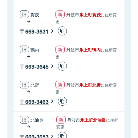
賀茂
丹波市
氷上町賀茂
に住所変
更
669-3631
鴨内
丹波市
氷上町鴨内
に住所変
更
669-3645
北野
丹波市
氷上町北野
に住所変
更
669-3463
北油良
丹波市
氷上町北油良
に住所
変更
669-3653