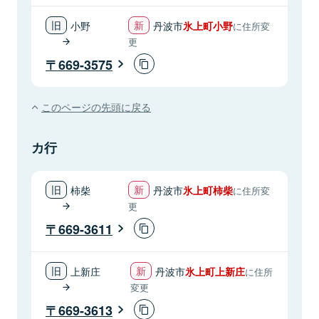
小野
丹波市
氷上町小野
に住所変
更
669-3575
このページの先頭に戻る
カ行
柿柴
丹波市
氷上町柿柴
に住所変
更
669-3611
上新庄
丹波市
氷上町上新庄
に住所
変更
669-3613