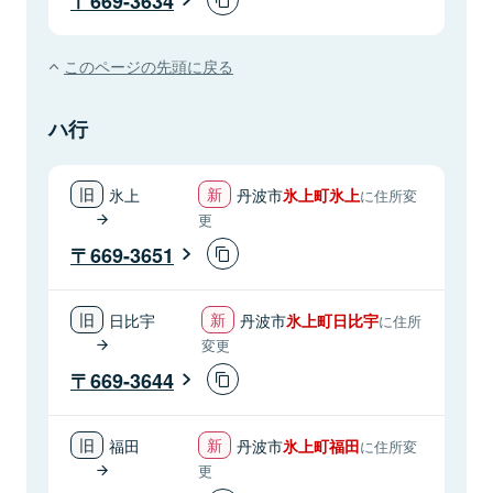
669-3634
このページの先頭に戻る
ハ行
氷上
丹波市
氷上町氷上
に住所変
更
669-3651
日比宇
丹波市
氷上町日比宇
に住所
変更
669-3644
福田
丹波市
氷上町福田
に住所変
更