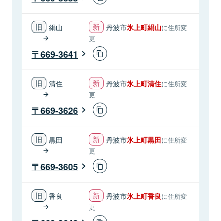
絹山
丹波市
氷上町絹山
に住所変
更
669-3641
清住
丹波市
氷上町清住
に住所変
更
669-3626
黒田
丹波市
氷上町黒田
に住所変
更
669-3605
香良
丹波市
氷上町香良
に住所変
更