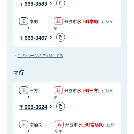
669-3583
本郷
丹波市
氷上町本郷
に住所変
更
669-3467
このページの先頭に戻る
マ行
三方
丹波市
氷上町三方
に住所変
更
669-3624
南油良
丹波市
氷上町南油良
に住所
変更