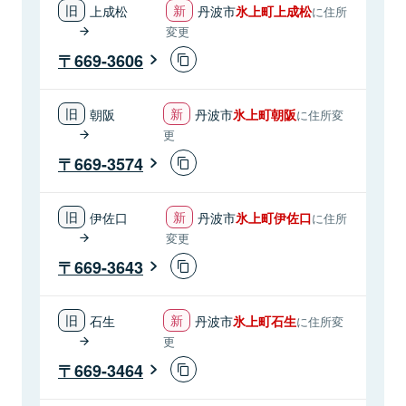
上成松
丹波市
氷上町上成松
に住所
変更
669-3606
朝阪
丹波市
氷上町朝阪
に住所変
更
669-3574
伊佐口
丹波市
氷上町伊佐口
に住所
変更
669-3643
石生
丹波市
氷上町石生
に住所変
更
669-3464