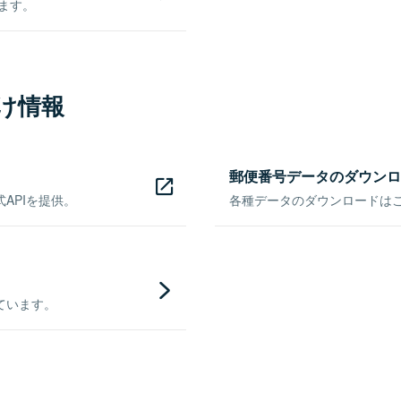
きます。
け情報
郵便番号データのダウンロ
APIを提供。
各種データのダウンロードはこち
ています。