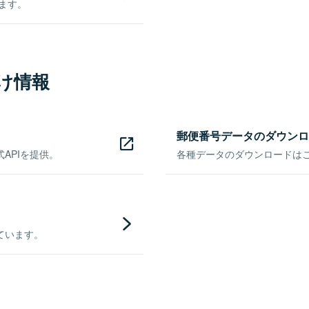
きます。
け情報
郵便番号データのダウンロ
APIを提供。
各種データのダウンロードはこち
ています。