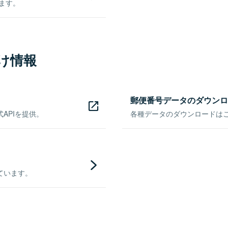
きます。
け情報
郵便番号データのダウンロ
APIを提供。
各種データのダウンロードはこち
ています。