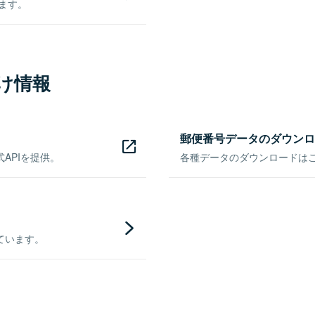
きます。
け情報
郵便番号データのダウンロ
APIを提供。
各種データのダウンロードはこち
ています。