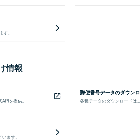
きます。
け情報
郵便番号データのダウンロ
APIを提供。
各種データのダウンロードはこち
ています。