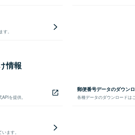
きます。
け情報
郵便番号データのダウンロ
APIを提供。
各種データのダウンロードはこち
ています。