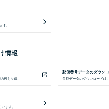
きます。
け情報
郵便番号データのダウンロ
APIを提供。
各種データのダウンロードはこち
ています。