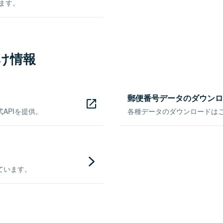
きます。
け情報
郵便番号データのダウンロ
APIを提供。
各種データのダウンロードはこち
ています。