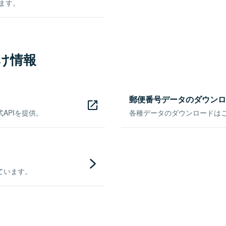
きます。
け情報
郵便番号データのダウンロ
APIを提供。
各種データのダウンロードはこち
ています。