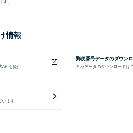
きます。
け情報
郵便番号データのダウンロ
APIを提供。
各種データのダウンロードはこち
ています。