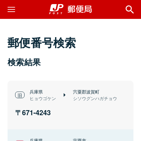
郵便番号検索
検索結果
兵庫県
宍粟郡波賀町
ヒョウゴケン
シソウグンハガチョウ
671-4243
兵庫県
宍粟市