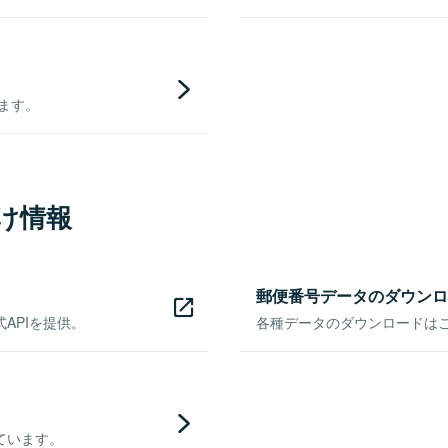
きます。
け情報
郵便番号データのダウンロ
APIを提供。
各種データのダウンロードはこち
ています。