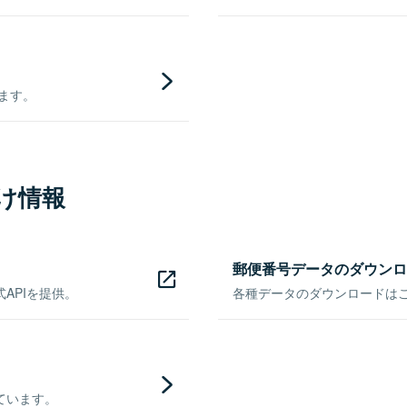
きます。
け情報
郵便番号データのダウンロ
APIを提供。
各種データのダウンロードはこち
ています。