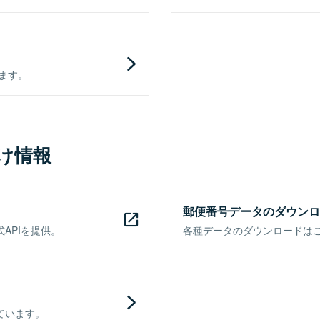
きます。
け情報
郵便番号データのダウンロ
APIを提供。
各種データのダウンロードはこち
ています。