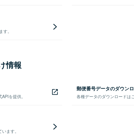
きます。
け情報
郵便番号データのダウンロ
APIを提供。
各種データのダウンロードはこち
ています。