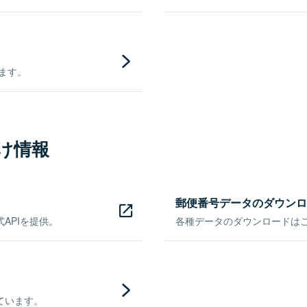
きます。
け情報
郵便番号データのダウンロ
APIを提供。
各種データのダウンロードはこち
ています。