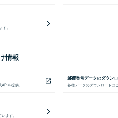
きます。
け情報
郵便番号データのダウンロ
APIを提供。
各種データのダウンロードはこち
ています。