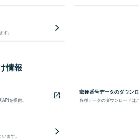
きます。
け情報
郵便番号データのダウンロ
APIを提供。
各種データのダウンロードはこち
ています。