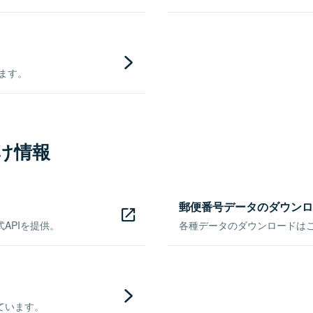
きます。
け情報
郵便番号データのダウンロ
APIを提供。
各種データのダウンロードはこち
ています。