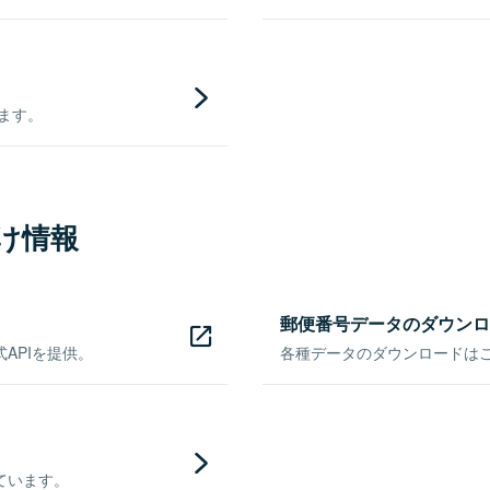
きます。
け情報
郵便番号データのダウンロ
APIを提供。
各種データのダウンロードはこち
ています。