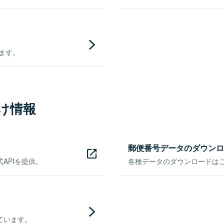
きます。
け情報
郵便番号データのダウンロ
APIを提供。
各種データのダウンロードはこち
ています。