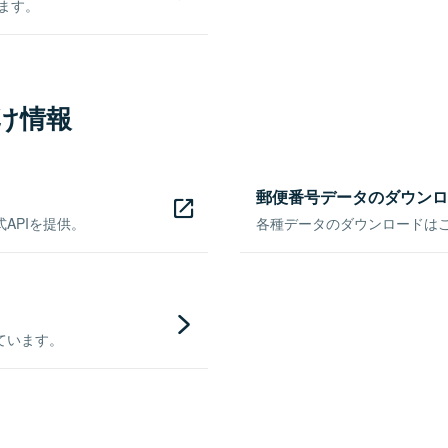
きます。
け情報
郵便番号データのダウンロ
APIを提供。
各種データのダウンロードはこち
ています。