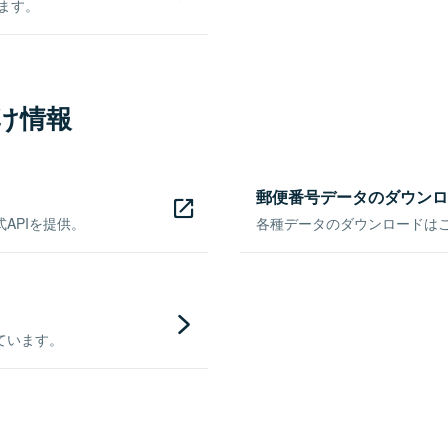
きます。
け情報
郵便番号データのダウンロ
APIを提供。
各種データのダウンロードはこち
ています。