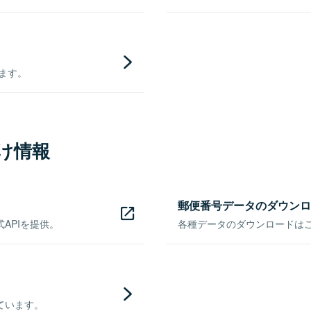
きます。
け情報
郵便番号データのダウンロ
APIを提供。
各種データのダウンロードはこち
ています。