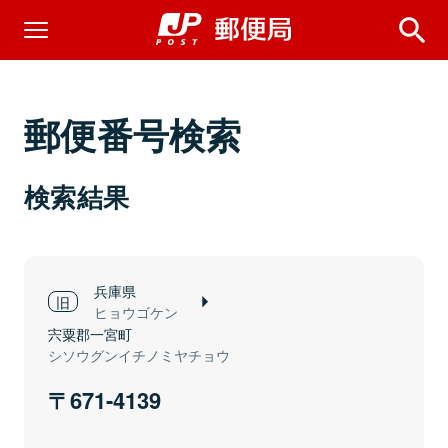
郵便番号検索
検索結果
兵庫県
ヒョウゴケン
宍粟郡一宮町
シソウグンイチノミヤチョウ
671-4139