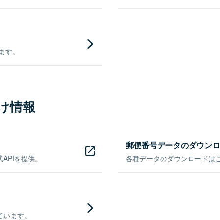
きます。
け情報
郵便番号データのダウンロ
APIを提供。
各種データのダウンロードはこち
ています。