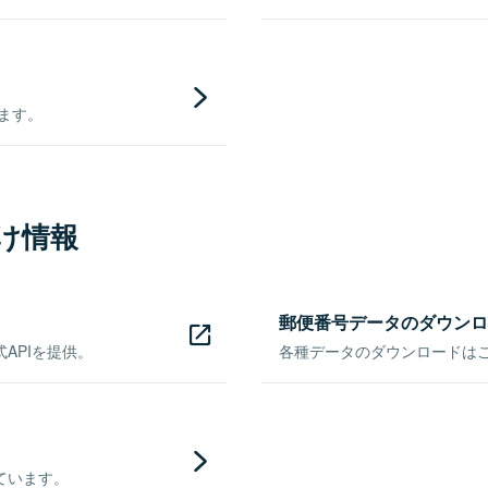
きます。
け情報
郵便番号データのダウンロ
APIを提供。
各種データのダウンロードはこち
ています。