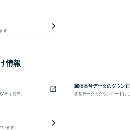
きます。
け情報
郵便番号データのダウンロ
APIを提供。
各種データのダウンロードはこち
ています。