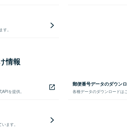
きます。
け情報
郵便番号データのダウンロ
APIを提供。
各種データのダウンロードはこち
ています。