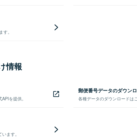
きます。
け情報
郵便番号データのダウンロ
APIを提供。
各種データのダウンロードはこち
ています。