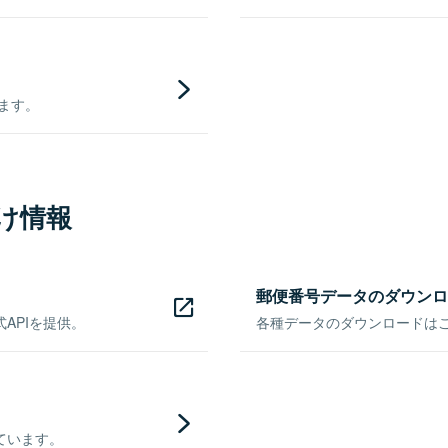
きます。
け情報
郵便番号データのダウンロ
APIを提供。
各種データのダウンロードはこち
ています。