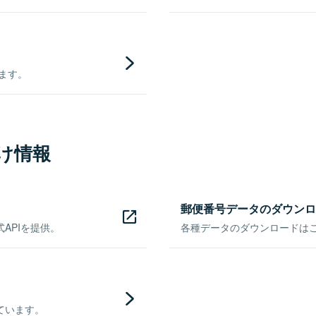
きます。
け情報
郵便番号データのダウンロ
APIを提供。
各種データのダウンロードはこち
ています。