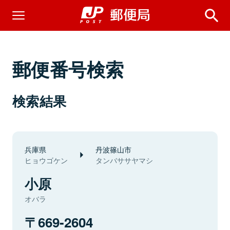
郵便番号検索
検索結果
兵庫県
丹波篠山市
ヒョウゴケン
タンバササヤマシ
小原
オバラ
669-2604