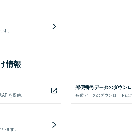
きます。
け情報
郵便番号データのダウンロ
APIを提供。
各種データのダウンロードはこち
ています。