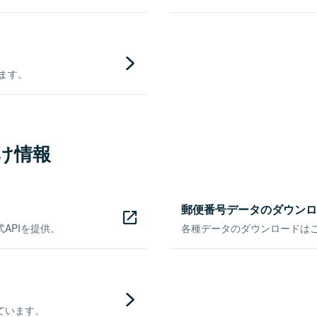
きます。
け情報
郵便番号データのダウンロ
APIを提供。
各種データのダウンロードはこち
ています。