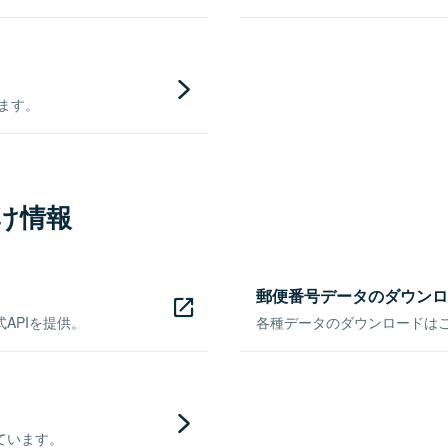
きます。
け情報
郵便番号データのダウンロ
APIを提供。
各種データのダウンロードはこち
ています。