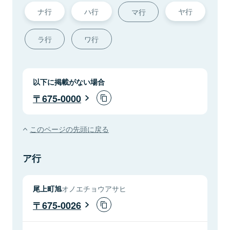
ナ行
ハ行
ヤ行
マ行
ラ行
ワ行
以下に掲載がない場合
675-0000
このページの先頭に戻る
ア行
尾上町旭
オノエチョウアサヒ
675-0026