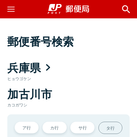
郵便番号検索
兵庫県
ヒョウゴケン
加古川市
カコガワシ
ア行
カ行
サ行
タ行